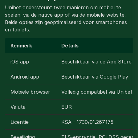
Unibet ondersteunt twee manieren om mobiel te
spelen: via de native app of via de mobiele website.
Beide opties zijn geoptimaliseerd voor smartphones
en tablets.
Kenmerk
Details
iOS app
Beschikbaar via de App Store
Android app
Beschikbaar via Google Play
Mobiele browser
Volledig compatibel via Unibet
Valuta
EUR
Licentie
KSA - 1730/01.267.175
Beveiliging
TLS-encryptie, PCI DSS gecerti