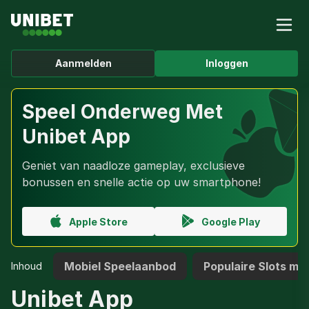
Aanmelden
Inloggen
Speel Onderweg Met
Unibet App
Geniet van naadloze gameplay, exclusieve
bonussen en snelle actie op uw smartphone!
Apple Store
Google Play
Mobiel Speelaanbod
Populaire Slots me
Inhoud
Unibet App