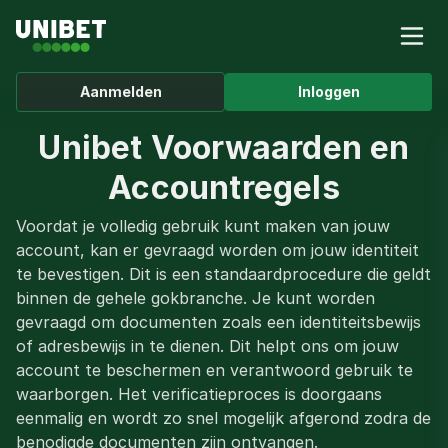
Aanmelden
Inloggen
Unibet Voorwaarden en
Accountregels
Voordat je volledig gebruik kunt maken van jouw
account, kan er gevraagd worden om jouw identiteit
te bevestigen. Dit is een standaardprocedure die geldt
binnen de gehele gokbranche. Je kunt worden
gevraagd om documenten zoals een identiteitsbewijs
of adresbewijs in te dienen. Dit helpt ons om jouw
account te beschermen en verantwoord gebruik te
waarborgen. Het verificatieproces is doorgaans
eenmalig en wordt zo snel mogelijk afgerond zodra de
benodigde documenten zijn ontvangen.