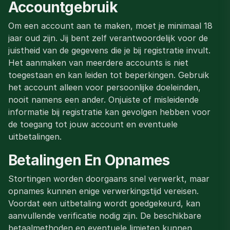
Accountgebruik
Om een account aan te maken, moet je minimaal 18
jaar oud zijn. Jij bent zelf verantwoordelijk voor de
juistheid van de gegevens die je bij registratie invult.
Het aanmaken van meerdere accounts is niet
toegestaan en kan leiden tot beperkingen. Gebruik
het account alleen voor persoonlijke doeleinden,
nooit namens een ander. Onjuiste of misleidende
informatie bij registratie kan gevolgen hebben voor
de toegang tot jouw account en eventuele
uitbetalingen.
Betalingen En Opnames
Stortingen worden doorgaans snel verwerkt, maar
opnames kunnen enige verwerkingstijd vereisen.
Voordat een uitbetaling wordt goedgekeurd, kan
aanvullende verificatie nodig zijn. De beschikbare
betaalmethoden en eventuele limieten kunnen